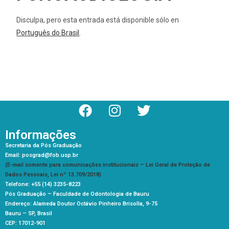
Disculpa, pero esta entrada está disponible sólo en
Português do Brasil
.
Informações
Secretaria da Pós Graduação
Email: posgrad@fob.usp.br
(E-mail somente para comunicações institucionais – Lei Geral de Proteção de
Dados Pessoais, Lei nº 13.709/2018)
Telefone: +55 (14) 3235-8223
Pós Graduação –
Faculdade de Odontologia de Bauru
Endereço: Alameda Doutor Octávio Pinheiro Brisolla, 9-75
Bauru – SP, Brasil
CEP: 17012-901