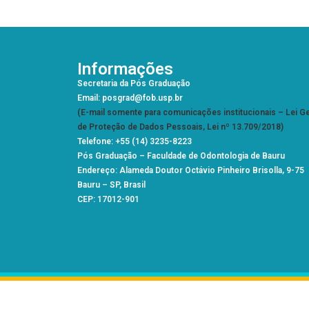
Informações
Secretaria da Pós Graduação
Email: posgrad@fob.usp.br
(E-mail somente para comunicações institucionais – Lei Ge
de Proteção de Dados Pessoais, Lei nº 13.709/2018)
Telefone: +55 (14) 3235-8223
Pós Graduação –
Faculdade de Odontologia de Bauru
Endereço: Alameda Doutor Octávio Pinheiro Brisolla, 9-75
Bauru – SP, Brasil
CEP: 17012-901