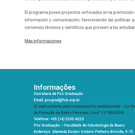
El programa posee proyectos enfocados en la promoción de 
información y comunicación, favoreciendo las políticas p
convenios técnicos y científicos que proveen a los estudia
Mas informaciones
Informações
Secretaria da Pós Graduação
Email: posgrad@fob.usp.br
(E-mail somente para comunicações institucionais – Lei Ge
de Proteção de Dados Pessoais, Lei nº 13.709/2018)
Telefone: +55 (14) 3235-8223
Pós Graduação –
Faculdade de Odontologia de Bauru
Endereço: Alameda Doutor Octávio Pinheiro Brisolla, 9-75