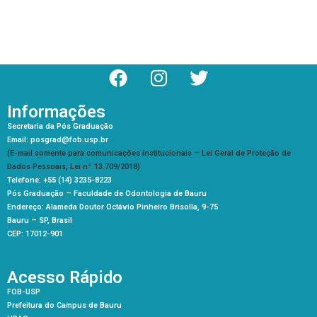
Informações
Secretaria da Pós Graduação
Email: posgrad@fob.usp.br
(E-mail somente para comunicações institucionais – Lei Geral de Proteção de
Dados Pessoais, Lei nº 13.709/2018)
Telefone: +55 (14) 3235-8223
Pós Graduação –
Faculdade de Odontologia de Bauru
Endereço: Alameda Doutor Octávio Pinheiro Brisolla, 9-75
Bauru – SP, Brasil
CEP: 17012-901
Acesso Rápido
FOB-USP
Prefeitura do Campus de Bauru