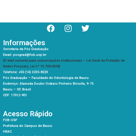
Informações
Secretaria da Pós Graduação
Email: posgrad@fob.usp.br
(E-mail somente para comunicações institucionais – Lei Geral de Proteção de
Dados Pessoais, Lei nº 13.709/2018)
Telefone: +55 (14) 3235-8223
Pós Graduação –
Faculdade de Odontologia de Bauru
Endereço: Alameda Doutor Octávio Pinheiro Brisolla, 9-75
Bauru – SP, Brasil
CEP: 17012-901
Acesso Rápido
FOB-USP
Prefeitura do Campus de Bauru
HRAC