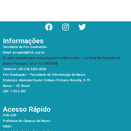
Informações
Secretaria da Pós Graduação
Email: posgrad@fob.usp.br
(E-mail somente para comunicações institucionais – Lei Geral de Proteção de
Dados Pessoais, Lei nº 13.709/2018)
Telefone: +55 (14) 3235-8223
Pós Graduação –
Faculdade de Odontologia de Bauru
Endereço: Alameda Doutor Octávio Pinheiro Brisolla, 9-75
Bauru – SP, Brasil
CEP: 17012-901
Acesso Rápido
FOB-USP
Prefeitura do Campus de Bauru
HRAC