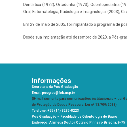
Dentística (1972); Ortodontia (1973); Odontopediatria (19
Oral, Estomatologia, Radiologia e Imaginologia (2003), Ci
Em 29 de maio de 2005, foi implantado o programa de pó
Desde sua implantação até dezembro de 2020, a Pós-grad
Informações
Secretaria da Pós Graduação
Email: posgrad@fob.usp.br
(E-mail somente para comunicações institucionais – Lei Ge
de Proteção de Dados Pessoais, Lei nº 13.709/2018)
Telefone: +55 (14) 3235-8223
Pós Graduação –
Faculdade de Odontologia de Bauru
Endereço: Alameda Doutor Octávio Pinheiro Brisolla, 9-75