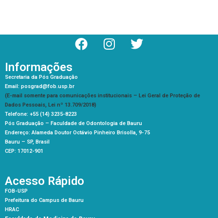
Informações
Secretaria da Pós Graduação
Email: posgrad@fob.usp.br
(E-mail somente para comunicações institucionais – Lei Geral de Proteção de
Dados Pessoais, Lei nº 13.709/2018)
Telefone: +55 (14) 3235-8223
Pós Graduação –
Faculdade de Odontologia de Bauru
Endereço: Alameda Doutor Octávio Pinheiro Brisolla, 9-75
Bauru – SP, Brasil
CEP: 17012-901
Acesso Rápido
FOB-USP
Prefeitura do Campus de Bauru
HRAC