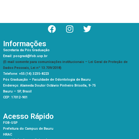
Informações
Secretaria da Pós Graduação
Email: posgrad@fob.usp.br
(E-mail somente para comunicações institucionais – Lei Geral de Proteção de
Dados Pessoais, Lei nº 13.709/2018)
Telefone: +55 (14) 3235-8223
Pós Graduação –
Faculdade de Odontologia de Bauru
Endereço: Alameda Doutor Octávio Pinheiro Brisolla, 9-75
Bauru – SP, Brasil
CEP: 17012-901
Acesso Rápido
FOB-USP
Prefeitura do Campus de Bauru
HRAC